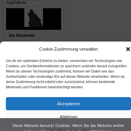
Jugendliche
Die Waldwölfe
Cookie-Zustimmung verwalten
© 2008-2026
NABU Seeheim
|
Impressum
|
Datenschutz
|
Cookie-Richtlinie
|
Kontakt
Um dir ein optimales Erlebnis zu bieten, verwenden wir Technologien wie
Cookies, um Geräteinformationen zu speichern und/oder darauf zuzugreifen.
Suffusion theme by Sayontan Sinha
Wenn du diesen Technologien zustimmst, können wir Daten wie das
Surfverhalten oder eindeutige IDs auf dieser Website verarbeiten. Wenn du
deine Zustimmung nicht erteilst oder zurückziehst, können bestimmte
Merkmale und Funktionen beeinträchtigt werden.
Akzeptieren
Ablehnen
Diese Website benutzt Cookies. Wenn Sie die Website weiter
Einstellungen ansehen