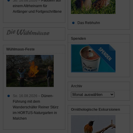
So. 16.08.2026 –
Paddeln auf
einem Altrheinarm für
Anfänger und Fortgeschrittene
Das Rebhuhn
Spenden
Wühlmaus-Feste
Archiv
Archiv
So. 16.08.2026 –
Dünen-
Führung mit dem
Wanderschäfer Reiner Stürz
Ornithologische Exkursionen
im HORTUS-Naturgarten in
Malchen