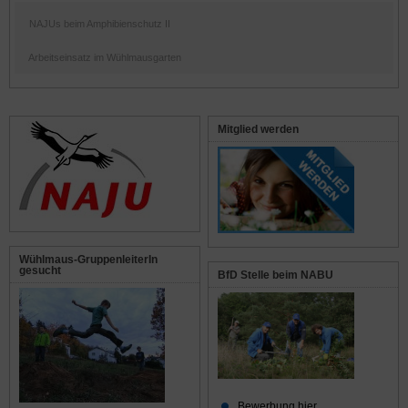
NAJUs beim Amphibienschutz II
Arbeitseinsatz im Wühlmausgarten
Mitglied werden
Wühlmaus-GruppenleiterIn
gesucht
BfD Stelle beim NABU
Bewerbung hier